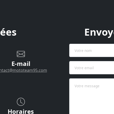
ées
Envoy
E-mail
ntact@mototeam95.com
Horaires